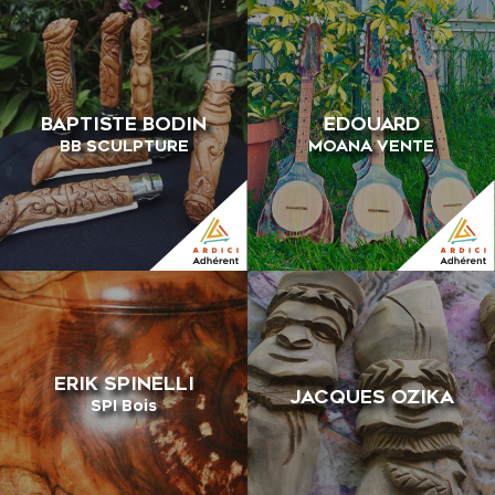
BAPTISTE BODIN
EDOUARD
BB SCULPTURE
MOANA VENTE
ERIK SPINELLI
JACQUES OZIKA
SPI Bois