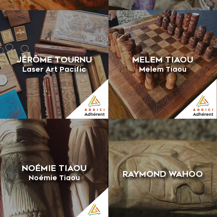
JÉRÔME TOURNU
MELEM TIAOU
Laser Art Pacific
Melem Tiaou
NOÉMIE TIAOU
RAYMOND WAHOO
Noémie Tiaou