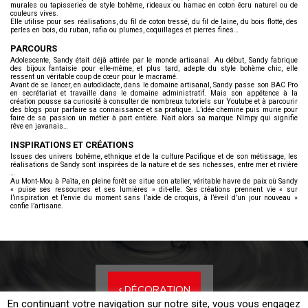
murales ou tapisseries de style bohême, rideaux ou hamac en coton écru naturel ou de
couleurs vives.
Elle utilise pour ses réalisations, du fil de coton tressé, du fil de laine, du bois flotté, des
perles en bois, du ruban, rafia ou plumes, coquillages et pierres fines…
PARCOURS
Adolescente, Sandy était déjà attirée par le monde artisanal. Au début, Sandy fabrique
des bijoux fantaisie pour elle-même, et plus tard, adepte du style bohème chic, elle
ressent un véritable coup de cœur pour le macramé.
Avant de se lancer, en autodidacte, dans le domaine artisanal, Sandy passe son BAC Pro
en secrétariat et travaille dans le domaine administratif. Mais son appétence à la
création pousse sa curiosité à consulter de nombreux tutoriels sur Youtube et à parcourir
des blogs pour parfaire sa connaissance et sa pratique. L’idée chemine puis murie pour
faire de sa passion un métier à part entière. Nait alors sa marque Nïmpy qui signifie
rêve en javanais…
INSPIRATIONS ET CRÉATIONS
Issues des univers bohême, ethnique et de la culture Pacifique et de son métissage, les
réalisations de Sandy sont inspirées de la nature et de ses richesses, entre mer et rivière
…
Au Mont-Mou à Païta, en pleine forêt se situe son atelier, véritable havre de paix où Sandy
« puise ses ressources et ses lumières » dit-elle. Ses créations prennent vie « sur
l’inspiration et l’envie du moment sans l’aide de croquis, à l’éveil d’un jour nouveau »
confie l’artisane.
< DÉCORATION
En continuant votre navigation sur notre site, vous vous engagez