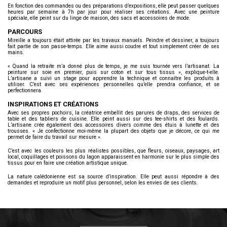
En fonction des commandes ou des préparations d’expositions, elle peut passer quelques
heures par semaine à 7h par jour pour réaliser ses créations. Avec une peinture
spéciale, elle peint sur du linge de maison, des sacs et accessoires de mode.
PARCOURS
Mireille a toujours était attirée par les travaux manuels. Peindre et dessiner, a toujours
fait partie de son passe-temps. Elle aime aussi coudre et tout simplement créer de ses
mains.
« Quand la retraite m’a donné plus de temps, je me suis tournée vers l’artisanat. La
peinture sur soie en premier, puis sur coton et sur tous tissus », explique-t-elle.
L’artisane a suivi un stage pour apprendre la technique et connaître les produits à
utiliser. C’est avec ses expériences personnelles qu’elle prendra confiance, et se
perfectionnera.
INSPIRATIONS ET CRÉATIONS
Avec ses propres pochoirs, la créatrice embellit des parures de draps, des services de
table et des tabliers de cuisine. Elle peint aussi sur des tee-shirts et des foulards.
L’artisane crée également des accessoires divers comme des étuis à lunette et des
trousses. « Je confectionne moi-même la plupart des objets que je décore, ce qui me
permet de faire du travail sur mesure ».
C’est avec les couleurs les plus réalistes possibles, que fleurs, oiseaux, paysages, art
local, coquillages et poissons du lagon apparaissent en harmonie sur le plus simple des
tissus pour en faire une création artistique unique.
La nature calédonienne est sa source d’inspiration. Elle peut aussi répondre à des
demandes et reproduire un motif plus personnel, selon les envies de ses clients.