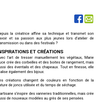
epuis la créatrice affine sa technique et transmet son
avoir et sa passion aux plus jeunes lors d’atelier de
ransmission ou dans des festivals ?
NSPIRATIONS ET CRÉATIONS
vec l’art de tresser manuellement les végétaux, Marie
uce crée des corbeilles et des boites de rangement, mais
ussi des éventails et des chapeaux. Tout en finesse, elle
éalise également des bijoux.
es créations changent de couleurs en fonction de la
ature de joncs utilisée et du temps de séchage.
’artisane s’inspire des vanneries traditionnelles, mais crée
ussi de nouveaux modèles au grès de ses pensées.