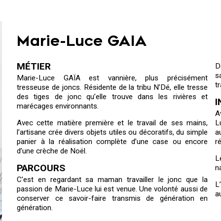
Marie-Luce GAIA
MÉTIER
D
s
Marie-Luce GAÏA est vannière, plus précisément
t
tresseuse de joncs. Résidente de la tribu N’Dé, elle tresse
des tiges de jonc qu’elle trouve dans les rivières et
I
marécages environnants.
A
Avec cette matière première et le travail de ses mains,
L
l’artisane crée divers objets utiles ou décoratifs, du simple
a
panier à la réalisation complète d’une case ou encore
r
d’une crèche de Noël.
L
PARCOURS
n
C’est en regardant sa maman travailler le jonc que la
L
passion de Marie-Luce lui est venue. Une volonté aussi de
a
conserver ce savoir-faire transmis de génération en
génération.