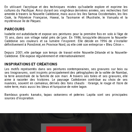
En utilisant l’acrylique et des techniques mixtes qu’Isabelle explore et exprime les
cultures du Pacifique. Ainsi durant ces vingt-deux dernières années, ses recherches l’ont
amenée à travers la Nouvelle Calédonie, mais aussi les îles Samoa Occidentales, les îles
Cook, la Polynésie Française, Hawaï, la Tasmanie et l’Australie, le Vanuatu et la
mystérieuse île de Pâques.
PARCOURS
Isabelle est autodidacte et expose ses peintures pour la première fois en solo à l’âge de
15 ans, dans son village natal près de Lyon. En 1986, lorsqu’elle découvre la Nouvelle-
Calédonie ses couleurs et sa lumière l’inspirent. Elle décide en 1996 de s’installer
définitivement à Poindimié, en Province Nord, où elle créé son entreprise « Bleu Citron ».
Depuis 2001, elle partage son temps de travail entre Nouvelle-Zélande et la Nouvelle-
Calédonie. Elle expose régulièrement et internationalement.
INSPIRATIONS ET CRÉATIONS
Les motifs représentés dans ses peintures contemporaines, ses gravures sur bois ou
ses linogravures, sont inspirés principalement des pétroglyphes de la vallée de Nambai,
la terre ancestrale de la famille de son mari. A travers ses toiles et ses gravures, elle
aime à raconter des histoires. Le paysage Calédonien contribue au choix de ses
nuances, souvent en camaïeux, dérivés des tons chauds : l’orange, le rouge et l’ocre de
notre terre, mais aussi les bleus et turquoise de notre lagon.
Bambous gravés kanaks, tapas océaniens et poteries Lapita sont ses principales
sources d’inspiration.