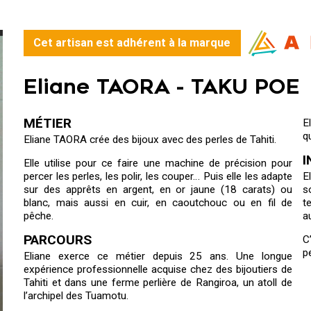
Cet artisan est adhérent à la marque
Eliane TAORA -
TAKU POE
MÉTIER
E
q
Eliane TAORA crée des bijoux avec des perles de Tahiti.
I
Elle utilise pour ce faire une machine de précision pour
percer les perles, les polir, les couper… Puis elle les adapte
E
sur des apprêts en argent, en or jaune (18 carats) ou
s
blanc, mais aussi en cuir, en caoutchouc ou en fil de
t
pêche.
a
PARCOURS
C
p
Eliane exerce ce métier depuis 25 ans. Une longue
expérience professionnelle acquise chez des bijoutiers de
Tahiti et dans une ferme perlière de Rangiroa, un atoll de
l’archipel des Tuamotu.