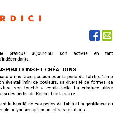
lle pratique aujourd’hui son activité en tant
u’indépendante.
NSPIRATIONS ET CRÉATIONS
liane a une vraie passion pour la perle de Tahiti « j’aime
on éventail infini de couleurs, sa diversité de formes, sa
exture, son touché ». confie-t-elle. La créatrice utilise
ussi des perles de Keshi et de la nacre.
’est la beauté de ces perles de Tahiti et la gentillesse du
euple polynésien qui inspirent ses créations.