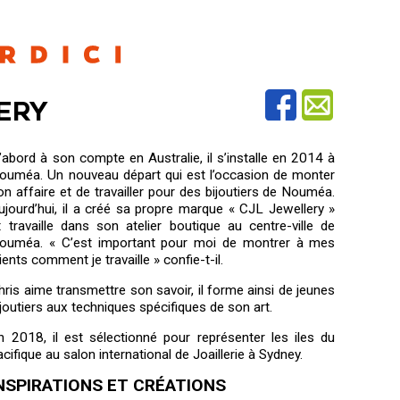
ERY
’abord à son compte en Australie, il s’installe en 2014 à
ouméa. Un nouveau départ qui est l’occasion de monter
on affaire et de travailler pour des bijoutiers de Nouméa.
ujourd’hui, il a créé sa propre marque « CJL Jewellery »
t travaille dans son atelier boutique au centre-ville de
ouméa. « C’est important pour moi de montrer à mes
lients comment je travaille » confie-t-il.
hris aime transmettre son savoir, il forme ainsi de jeunes
ijoutiers aux techniques spécifiques de son art.
n 2018, il est sélectionné pour représenter les iles du
acifique au salon international de Joaillerie à Sydney.
NSPIRATIONS ET CRÉATIONS