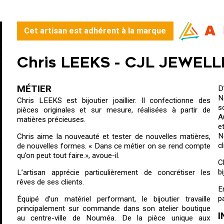
Cet artisan est adhérent à la marque
Chris LEEKS -
CJL JEWELL
MÉTIER
D
N
Chris LEEKS est bijoutier joaillier. Il confectionne des
s
pièces originales et sur mesure, réalisées à partir de
A
matières précieuses.
e
N
Chris aime la nouveauté et tester de nouvelles matières,
c
de nouvelles formes. « Dans ce métier on se rend compte
qu’on peut tout faire.», avoue-il.
C
b
L’artisan apprécie particulièrement de concrétiser les
rêves de ses clients.
E
p
Équipé d’un matériel performant, le bijoutier travaille
principalement sur commande dans son atelier boutique
I
au centre-ville de Nouméa. De la pièce unique aux