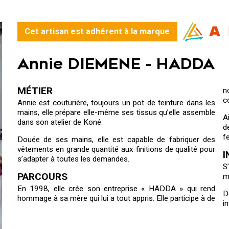
Cet artisan est adhérent à la marque
Annie DIEMENE -
HADDA
MÉTIER
n
c
Annie est couturière, toujours un pot de teinture dans les
mains, elle prépare elle-même ses tissus qu’elle assemble
A
dans son atelier de Koné.
d
f
Douée de ses mains, elle est capable de fabriquer des
vêtements en grande quantité aux finitions de qualité pour
I
s’adapter à toutes les demandes.
S
PARCOURS
m
En 1998, elle crée son entreprise « HADDA » qui rend
D
hommage à sa mère qui lui a tout appris. Elle participe à de
i