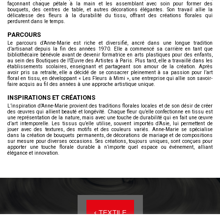
façonnant chaque pétale à la main et les assemblant avec soin pour former des
bouquets, des centres de table, et autres décorations élégantes. Son travail allie la
délicatesse des fleurs à la durabilité du tissu, offrant des créations florales qui
perdurent dans le temps.
PARCOURS
Le parcours d’Anne-Marie est riche et diversifié, ancré dans une longue tradition
d’artisanat depuis la fin des années 1970. Elle a commencé sa carrière en tant que
bibliothécaire bénévole avant de devenir formatrice en arts plastiques pour des enfants,
au sein des Boutiques de l’Œuvre des Artistes à Paris. Plus tard, elle a travaillé dans les
établissements scolaires, enseignant et partageant son amour de la création. Après
avoir pris sa retraite, elle a décidé de se consacrer pleinement à sa passion pour l’art
floral en tissu, en développant « Les Fleurs à Mimi », une entreprise qui allie son savoir-
faire acquis au fil des années à une approche artistique unique.
INSPIRATIONS ET CRÉATIONS
L’inspiration d’Anne-Marie provient des traditions florales locales et de son désir de créer
des œuvres qui allient beauté et longévité. Chaque fleur qu’elle confectionne en tissu est
une représentation de la nature, mais avec une touche de durabilité qui en fait une œuvre
d’art intemporelle. Les tissus qu’elle utilise, souvent importés d’Asie, lui permettent de
jouer avec des textures, des motifs et des couleurs variés. Anne-Marie se spécialise
dans la création de bouquets permanents, de décorations de mariage et de compositions
sur mesure pour diverses occasions. Ses créations, toujours uniques, sont conçues pour
apporter une touche florale durable à n’importe quel espace ou événement, alliant
élégance et innovation.
< TEXTILE