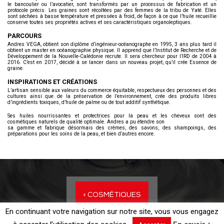
le bancoulier ou l’avocatier, sont transformés par un processus de fabrication et un
protocole précis. Les graines sont récoltées par des femmes de la tribu de Yaté. Elles
sont séchées à basse température et pressées à froid, de façon à ce que l’huile recueillie
conserve toutes ses propriétés actives et ses caractéristiques organoleptiques.
PARCOURS
Andres VEGA, obtient son diplôme d’ingénieur-océanographe en 1995, 3 ans plus tard il
obtient un master en océanographie physique. Il apprend que l’Institut de Recherche et de
Développement de la Nouvelle-Calédonie recrute. Il sera chercheur pour l’IRD de 2004 à
2016. C’est en 2017, décidé à se lancer dans un nouveau projet, qu’il crée Essence de
graine.
INSPIRATIONS ET CRÉATIONS
L’artisan sensible aux valeurs du commerce équitable, respectueux des personnes et des
cultures ainsi que de la préservation de l’environnement, crée des produits libres
d’ingrédients toxiques, d’huile de palme ou de tout additif synthétique.
Ses huiles nourrissantes et protectrices pour la peau et les cheveux sont des
cosmétiques naturels de qualité optimale. Andres a pu étendre son
sa gamme et fabrique désormais des crèmes, des savons, des shampoings, des
préparations pour les soins de la peau, et bien d’autres encore.
< COSMÉTIQUES
En continuant votre navigation sur notre site, vous vous engagez